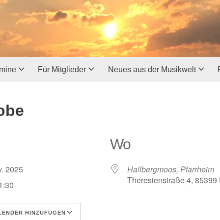
rmine
Für Mitglieder
Neues aus der Musikwelt
obe
Wo
ov. 2025
Hallbergmoos, Pfarrheim
Theresienstraße 4, 85399
1:30
LENDER HINZUFÜGEN