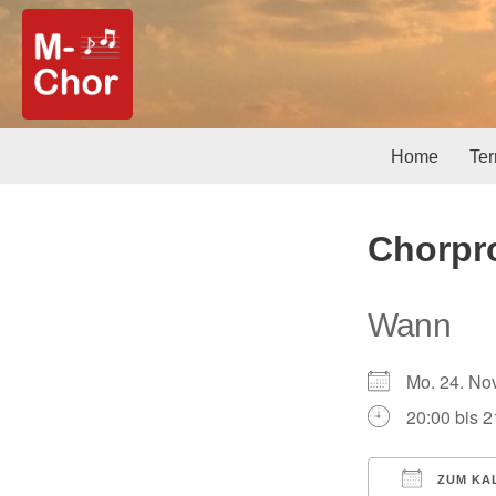
Zum
Inhalt
springen
Home
Te
Chorpr
Wann
Mo. 24. N
20:00 bis 2
ZUM KA