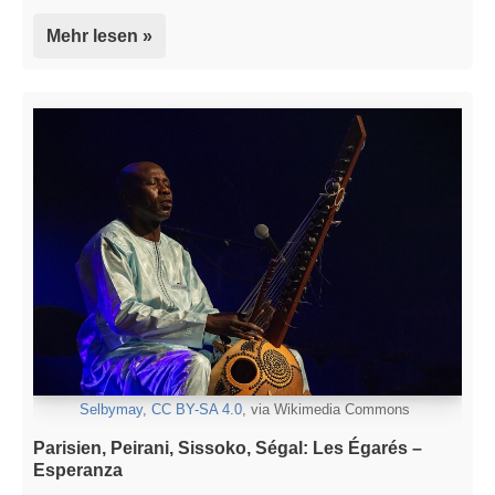
Mehr lesen »
Selbymay
,
CC BY-SA 4.0
, via Wikimedia Commons
Parisien, Peirani, Sissoko, Ségal: Les Égarés –
Esperanza