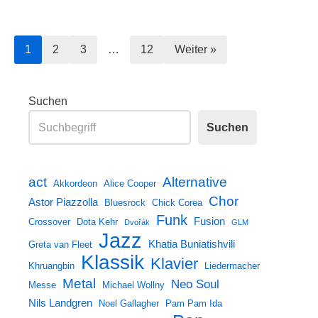
1
2
3
…
12
Weiter »
Suchen
Suchen
Alternative
act
Akkordeon
Alice Cooper
Chor
Astor Piazzolla
Bluesrock
Chick Corea
Funk
Fusion
Crossover
Dota Kehr
Dvořák
GLM
Jazz
Khatia Buniatishvili
Greta van Fleet
Klassik
Klavier
Khruangbin
Liedermacher
Metal
Neo Soul
Messe
Michael Wollny
Nils Landgren
Noel Gallagher
Pam Pam Ida