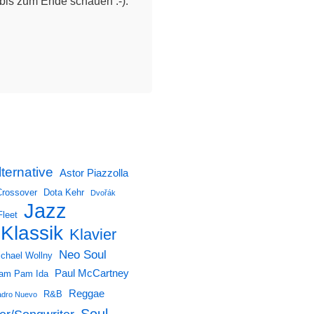
bis zum Ende schauen :-).
lternative
Astor Piazzolla
Crossover
Dota Kehr
Dvořák
Jazz
Fleet
Klassik
Klavier
Neo Soul
chael Wollny
Paul McCartney
am Pam Ida
Reggae
R&B
dro Nuevo
Soul