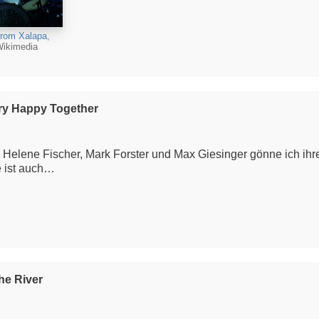
from Xalapa,
Wikimedia
ery Happy Together
ig. Helene Fischer, Mark Forster und Max Giesinger gönne ich ih
e ist auch…
he River