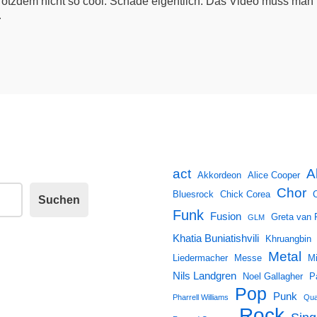
trotzdem nicht so cool. Schade eigentlich. Das Video muss man 
…
A
act
Akkordeon
Alice Cooper
Chor
Bluesrock
Chick Corea
Suchen
Funk
Fusion
Greta van 
GLM
Khatia Buniatishvili
Khruangbin
Metal
Liedermacher
Messe
Mi
Nils Landgren
Noel Gallagher
P
Pop
Punk
Pharrell Williams
Qua
Rock