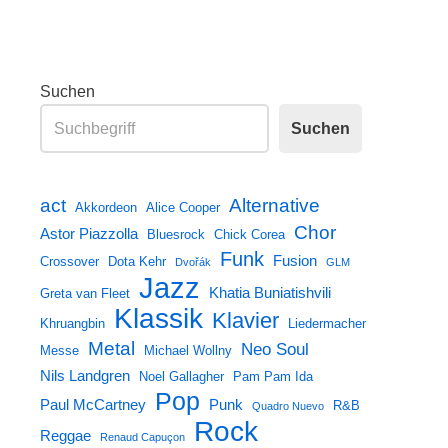
Suchen
Suchen
act
Alternative
Akkordeon
Alice Cooper
Chor
Astor Piazzolla
Bluesrock
Chick Corea
Funk
Fusion
Crossover
Dota Kehr
Dvořák
GLM
Jazz
Khatia Buniatishvili
Greta van Fleet
Klassik
Klavier
Khruangbin
Liedermacher
Metal
Neo Soul
Messe
Michael Wollny
Nils Landgren
Noel Gallagher
Pam Pam Ida
Pop
Paul McCartney
Punk
R&B
Quadro Nuevo
Rock
Reggae
Renaud Capuçon