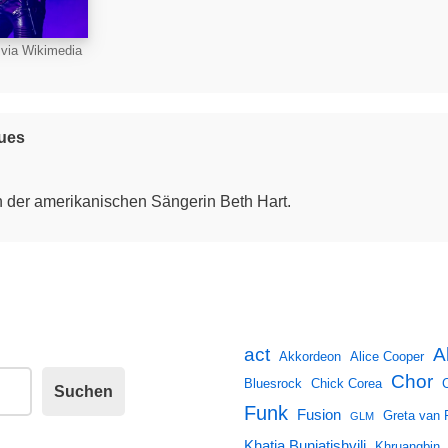
 via Wikimedia
ues
 der amerikanischen Sängerin Beth Hart.
A
act
Akkordeon
Alice Cooper
Chor
Bluesrock
Chick Corea
Suchen
Funk
Fusion
Greta van 
GLM
Khatia Buniatishvili
Khruangbin