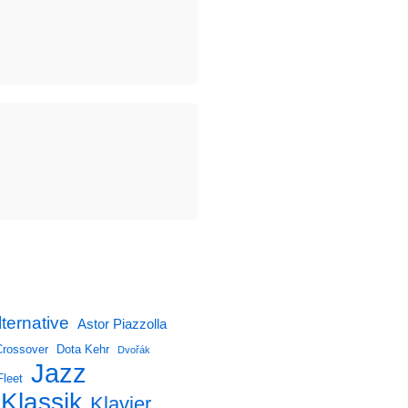
lternative
Astor Piazzolla
Crossover
Dota Kehr
Dvořák
Jazz
Fleet
Klassik
Klavier