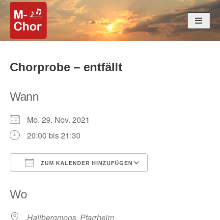
Zum
Inhalt
springen
Chorprobe – entfällt
Wann
Mo. 29. Nov. 2021
20:00 bis 21:30
ZUM KALENDER HINZUFÜGEN
ICS herunterladen
Google Kalender
Wo
Hallbergmoos, Pfarrheim