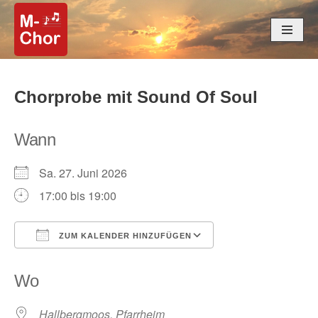
Zum
Inhalt
springen
Chorprobe mit Sound Of Soul
Wann
Sa. 27. Juni 2026
17:00 bis 19:00
ZUM KALENDER HINZUFÜGEN
ICS herunterladen
Google Kalender
Wo
Hallbergmoos, Pfarrheim