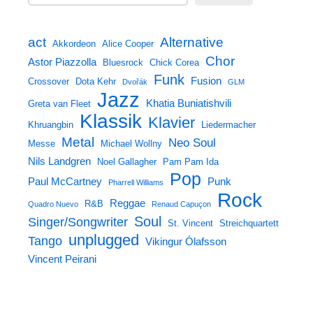
Alternative
act
Akkordeon
Alice Cooper
Chor
Astor Piazzolla
Bluesrock
Chick Corea
Funk
Fusion
Crossover
Dota Kehr
Dvořák
GLM
Jazz
Khatia Buniatishvili
Greta van Fleet
Klassik
Klavier
Khruangbin
Liedermacher
Metal
Neo Soul
Messe
Michael Wollny
Nils Landgren
Noel Gallagher
Pam Pam Ida
Pop
Paul McCartney
Punk
Pharrell Williams
Rock
Reggae
R&B
Quadro Nuevo
Renaud Capuçon
Soul
Singer/Songwriter
St. Vincent
Streichquartett
unplugged
Tango
Vikingur Ólafsson
Vincent Peirani