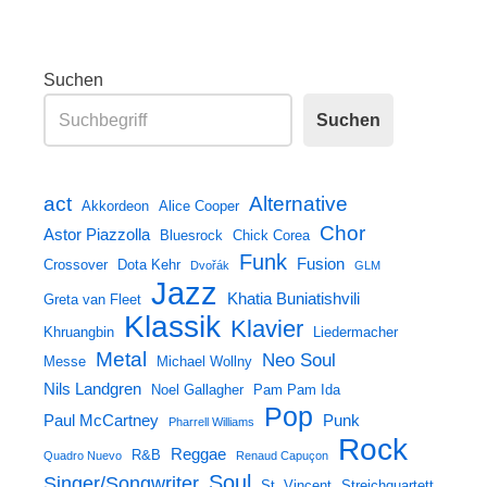
Suchen
Suchen
Alternative
act
Akkordeon
Alice Cooper
Chor
Astor Piazzolla
Bluesrock
Chick Corea
Funk
Fusion
Crossover
Dota Kehr
Dvořák
GLM
Jazz
Khatia Buniatishvili
Greta van Fleet
Klassik
Klavier
Khruangbin
Liedermacher
Metal
Neo Soul
Messe
Michael Wollny
Nils Landgren
Noel Gallagher
Pam Pam Ida
Pop
Paul McCartney
Punk
Pharrell Williams
Rock
Reggae
R&B
Quadro Nuevo
Renaud Capuçon
Soul
Singer/Songwriter
St. Vincent
Streichquartett