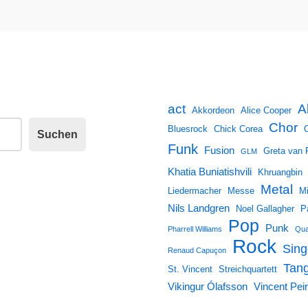
A
act
Akkordeon
Alice Cooper
Chor
Bluesrock
Chick Corea
Suchen
Funk
Fusion
Greta van 
GLM
Khatia Buniatishvili
Khruangbin
Metal
Liedermacher
Messe
Mi
Nils Landgren
Noel Gallagher
P
Pop
Punk
Pharrell Williams
Qua
Rock
Sing
Renaud Capuçon
Tan
St. Vincent
Streichquartett
Vikingur Ólafsson
Vincent Peir