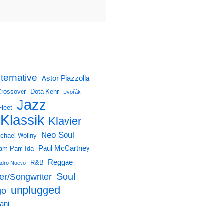
lternative
Astor Piazzolla
Crossover
Dota Kehr
Dvořák
Jazz
Fleet
Klassik
Klavier
Neo Soul
chael Wollny
Paul McCartney
am Pam Ida
Reggae
R&B
dro Nuevo
Soul
er/Songwriter
unplugged
go
ani