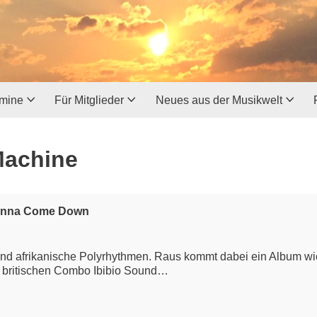
rmine
Für Mitglieder
Neues aus der Musikwelt
Machine
Wanna Come Down
 und afrikanische Polyrhythmen. Raus kommt dabei ein Album w
 britischen Combo Ibibio Sound…