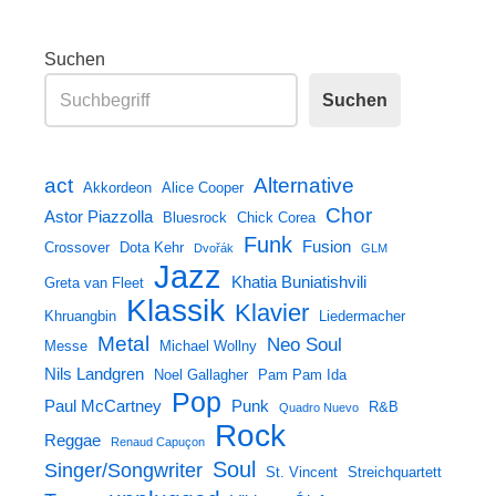
Suchen
Suchen
act
Alternative
Akkordeon
Alice Cooper
Chor
Astor Piazzolla
Bluesrock
Chick Corea
Funk
Fusion
Crossover
Dota Kehr
Dvořák
GLM
Jazz
Khatia Buniatishvili
Greta van Fleet
Klassik
Klavier
Khruangbin
Liedermacher
Metal
Neo Soul
Messe
Michael Wollny
Nils Landgren
Noel Gallagher
Pam Pam Ida
Pop
Paul McCartney
Punk
R&B
Quadro Nuevo
Rock
Reggae
Renaud Capuçon
Soul
Singer/Songwriter
St. Vincent
Streichquartett