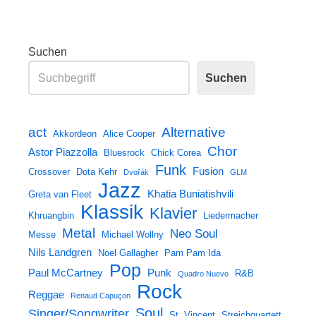
Suchen
Suchen
act
Alternative
Akkordeon
Alice Cooper
Chor
Astor Piazzolla
Bluesrock
Chick Corea
Funk
Fusion
Crossover
Dota Kehr
Dvořák
GLM
Jazz
Khatia Buniatishvili
Greta van Fleet
Klassik
Klavier
Khruangbin
Liedermacher
Metal
Neo Soul
Messe
Michael Wollny
Nils Landgren
Noel Gallagher
Pam Pam Ida
Pop
Paul McCartney
Punk
R&B
Quadro Nuevo
Rock
Reggae
Renaud Capuçon
Soul
Singer/Songwriter
St. Vincent
Streichquartett