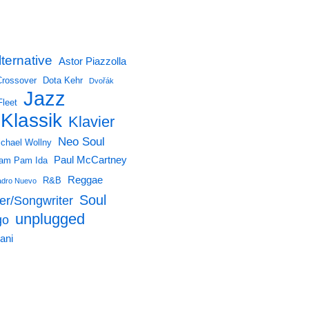
lternative
Astor Piazzolla
Crossover
Dota Kehr
Dvořák
Jazz
Fleet
Klassik
Klavier
Neo Soul
chael Wollny
Paul McCartney
am Pam Ida
Reggae
R&B
dro Nuevo
Soul
er/Songwriter
unplugged
go
ani