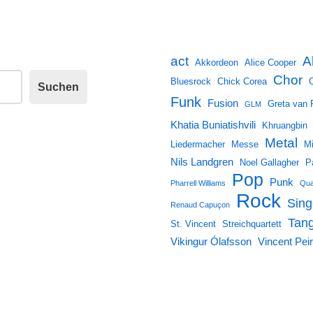
A
act
Akkordeon
Alice Cooper
Chor
Bluesrock
Chick Corea
Suchen
Funk
Fusion
Greta van 
GLM
Khatia Buniatishvili
Khruangbin
Metal
Liedermacher
Messe
Mi
Nils Landgren
Noel Gallagher
P
Pop
Punk
Pharrell Williams
Qua
Rock
Sing
Renaud Capuçon
Tan
St. Vincent
Streichquartett
Vikingur Ólafsson
Vincent Peir