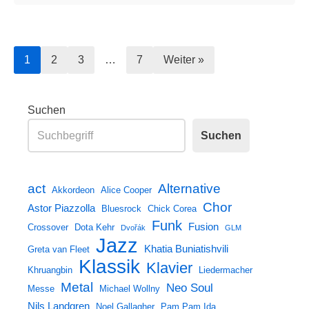
1
2
3
…
7
Weiter »
Suchen
Suchen
act
Alternative
Akkordeon
Alice Cooper
Chor
Astor Piazzolla
Bluesrock
Chick Corea
Funk
Fusion
Crossover
Dota Kehr
Dvořák
GLM
Jazz
Khatia Buniatishvili
Greta van Fleet
Klassik
Klavier
Khruangbin
Liedermacher
Metal
Neo Soul
Messe
Michael Wollny
Nils Landgren
Noel Gallagher
Pam Pam Ida