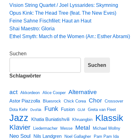
Vision String Quartet / Joel Lyssarides: Skymning
Opus Kink: The Head Tree (feat. The New Eves)
Feine Sahne Fischfilet: Haut an Haut
Shai Maestro: Gloria
Ethel Smyth: March of the Women (Arr.: Esther Abrami)
Suchen
Suchen
Schlagwörter
act
Alternative
Akkordeon
Alice Cooper
Chor
Astor Piazzolla
Bluesrock
Chick Corea
Crossover
Funk
Fusion
Dota Kehr
Greta van Fleet
Dvořák
GLM
Jazz
Klassik
Khatia Buniatishvili
Khruangbin
Klavier
Metal
Liedermacher
Messe
Michael Wollny
Neo Soul
Nils Landgren
Noel Gallagher
Pam Pam Ida