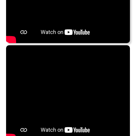
Wenn ihr mal Lust auf entspannten Jazz mit einem guten
Sänger habt: Die CD
Love & Blues In The City
des Jazz-
Professors Cascaro (er lehrt an der Hochschule für Musik
Weimar) ist frisch rausgekommen. (Für mich) Ideal, um
einen ruhigen (neudeutsch: chilligen 🙂 ) Samstag
Nachmittag zu genießen.
Wer mehr von Cascaro sehen/hören will:
Siehe
http://jeffcascaro.de/videos/
.