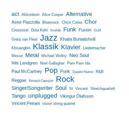
act
Alternative
Akkordeon
Alice Cooper
Chor
Astor Piazzolla
Bluesrock
Chick Corea
Funk
Fusion
Crossover
Dota Kehr
Dvořák
GLM
Jazz
Khatia Buniatishvili
Greta van Fleet
Klassik
Klavier
Khruangbin
Liedermacher
Metal
Neo Soul
Messe
Michael Wollny
Nils Landgren
Noel Gallagher
Pam Pam Ida
Pop
Paul McCartney
Punk
R&B
Quadro Nuevo
Rock
Reggae
Renaud Capuçon
Soul
Singer/Songwriter
St. Vincent
Streichquartett
unplugged
Tango
Vikingur Ólafsson
Vincent Peirani
vision string quartet