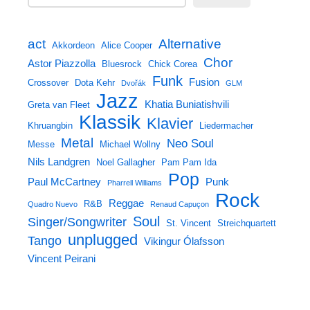
Alternative
act
Akkordeon
Alice Cooper
Chor
Astor Piazzolla
Bluesrock
Chick Corea
Funk
Fusion
Crossover
Dota Kehr
Dvořák
GLM
Jazz
Khatia Buniatishvili
Greta van Fleet
Klassik
Klavier
Khruangbin
Liedermacher
Metal
Neo Soul
Messe
Michael Wollny
Nils Landgren
Noel Gallagher
Pam Pam Ida
Pop
Paul McCartney
Punk
Pharrell Williams
Rock
Reggae
R&B
Quadro Nuevo
Renaud Capuçon
Soul
Singer/Songwriter
St. Vincent
Streichquartett
unplugged
Tango
Vikingur Ólafsson
Vincent Peirani