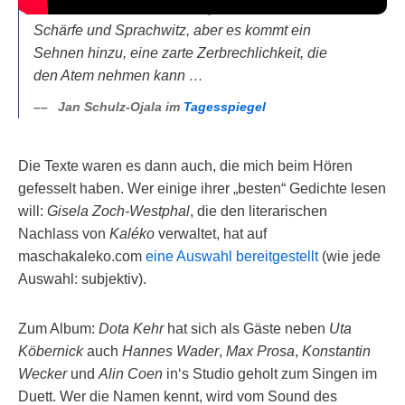
es nicht. Sie hat deren Verspieltheit, satirische
Schärfe und Sprachwitz, aber es kommt ein
Sehnen hinzu, eine zarte Zerbrechlichkeit, die
den Atem nehmen kann …
Jan Schulz-Ojala im
Tagesspiegel
Die Texte waren es dann auch, die mich beim Hören
gefesselt haben. Wer einige ihrer „besten“ Gedichte lesen
will:
Gisela Zoch-Westphal
, die den literarischen
Nachlass von
Kaléko
verwaltet, hat auf
maschakaleko.com
eine Auswahl bereitgestellt
(wie jede
Auswahl: subjektiv).
Zum Album:
Dota Kehr
hat sich als Gäste neben
Uta
Köbernick
auch
Hannes Wader
,
Max Prosa
,
Konstantin
Wecker
und
Alin Coen
in‘s Studio geholt zum Singen im
Duett. Wer die Namen kennt, wird vom Sound des