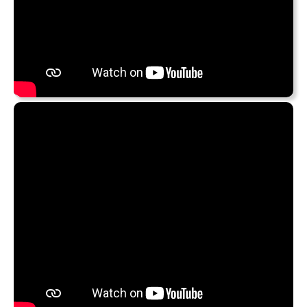
Anfang April hat
Dota Kehr
ein Album mit Vertonungen
von Gedichten der Lyrikerin
Mascha Kaléko
veröffentlicht.
Kaléko
(1907 – 1975) zählt zu den Vertrer*innen der
Neuen Sachlichkeit, wie
Ringelnatz
und
Kästner
(als
einzige bekannte Frau in dem Kreis). Ende der 1920er
Jahre veröffentlichte sie ihre ersten Texte.
Man hat Mascha Kaléko verglichen mit
Morgenstern, Kästner, Ringelnatz, aber das trifft