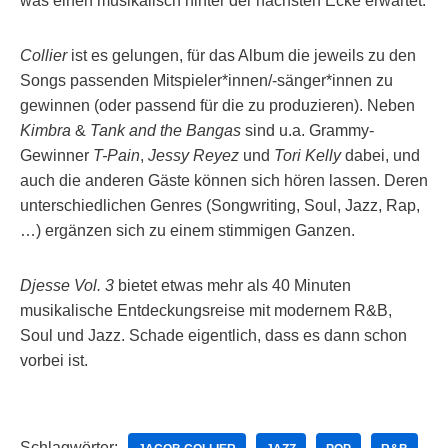
was einen musikalisch hinter der nächsten Ecke erwartet.
Collier
ist es gelungen, für das Album die jeweils zu den
Songs passenden Mitspieler*innen/-sänger*innen zu
gewinnen (oder passend für die zu produzieren). Neben
Kimbra
&
Tank and the Bangas
sind u.a. Grammy-
Gewinner
T-Pain
,
Jessy Reyez
und
Tori Kelly
dabei, und
auch die anderen Gäste können sich hören lassen. Deren
unterschiedlichen Genres (Songwriting, Soul, Jazz, Rap,
…) ergänzen sich zu einem stimmigen Ganzen.
Djesse Vol. 3
bietet etwas mehr als 40 Minuten
musikalische Entdeckungsreise mit modernem R&B,
Soul und Jazz. Schade eigentlich, dass es dann schon
vorbei ist.
Schlagwörter: