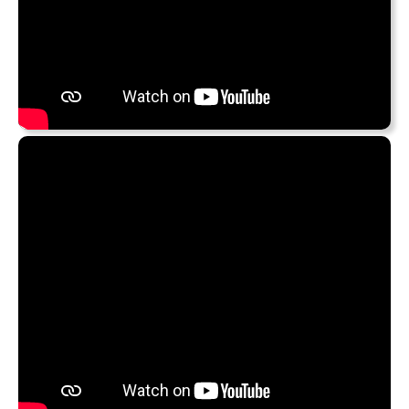
Letze Woche konnte ich mich nicht entscheiden: Das
neue Album
Whoosh!
von
Deep Purple
, was Älteres von
Ian Gillan
oder
Steve Morse
(jeweils ohne
Glover
und
Paice
)? Nach ein paar Videos mit Interviews von
Glover
/
Morse
und Live-Aufnahmen aus den 1970ern: Vielleicht
doch was Aktuelleres aus
Morning Jones
von
Norah
Jones
? Dann war das Wochenende vorbei, ich hatte viel
zu meinen „alten Helden“ gehört/gelesen – aber trotzdem
nichts geschrieben. So what. Heute bin ich erst mal bei
Biffy Clyro
‘s Neuerscheinung
A Celebration Of Endings
hängen geblieben (meiner Meinung nach auch