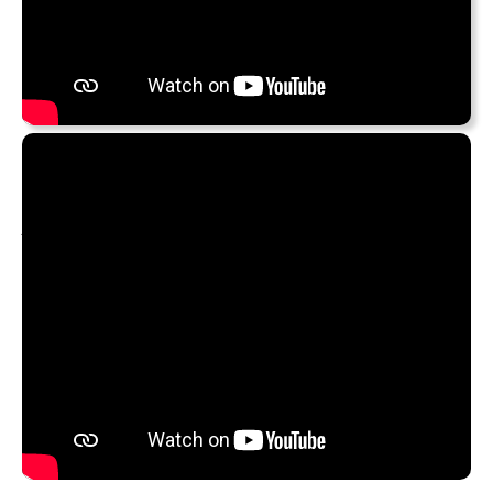
Eigentlich wollte ich heute mal wieder was zu Klassik
posten, dann bin ich über das neue Album von
American
Authors
gestolpert (bei dem ich noch nicht weiß, ob ich es
wirklich gut oder nur ganz nett finde).
Jetzt ist’s aber
Martin Kälberer
geworden, der morgen
Abend in Regensburg spielt (schon mal zum Warmhören
:-), hier live zusammen mit
Fany Kammerlander
(Cello)
,
Reinhard Greiner
(Flügelhorn) und
Kälberer
selber am
Klavier. Also zumindest bzgl. Instrumentierung doch fast
klassisch…