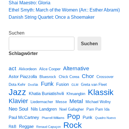
Shai Maestro: Gloria
Ethel Smyth: March of the Women (Arr.: Esther Abrami)
Danish String Quartet: Once a Shoemaker
Suchen
Suchen
Schlagwörter
Alternative
act
Akkordeon
Alice Cooper
Chor
Astor Piazzolla
Bluesrock
Chick Corea
Crossover
Funk
Fusion
Dota Kehr
Greta van Fleet
Dvořák
GLM
Jazz
Klassik
Khatia Buniatishvili
Khruangbin
Klavier
Metal
Liedermacher
Messe
Michael Wollny
Neo Soul
Nils Landgren
Noel Gallagher
Pam Pam Ida
Pop
Paul McCartney
Punk
Pharrell Williams
Quadro Nuevo
Rock
Reggae
R&B
Renaud Capuçon