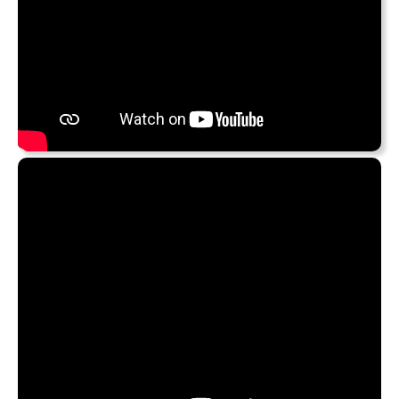
Das erste aus Dvořáks „Vier romantische Stücke“, mit
meiner Lieblings-Pianistin am Klavier:
Sie sind freilich mehr für Dilettanten gedacht,
aber hat Beethoven und Schumann auch nicht
einmal mit ganz kleinen Mitteln geschrieben und
wie?
Mit diesen Worten hat Dvořák die Stücke damals seinem