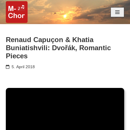
Zum
Inhalt
springen
Renaud Capuçon & Khatia
Buniatishvili: Dvořák, Romantic
Pieces
5. April 2018