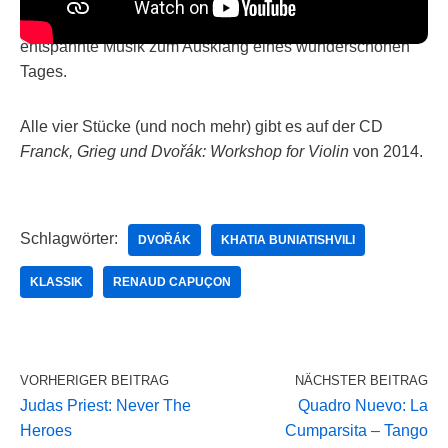
Verleger angekündigt. Trotzdem (deshalb?): Sehr
entspannte Musik zum Ausklang eines wunderschönen
Tages.
Alle vier Stücke (und noch mehr) gibt es auf der CD
Franck, Grieg und Dvořák: Workshop for Violin
von 2014.
Schlagwörter:
DVOŘÁK
KHATIA BUNIATISHVILI
KLASSIK
RENAUD CAPUÇON
VORHERIGER BEITRAG
NÄCHSTER BEITRAG
Judas Priest: Never The
Quadro Nuevo: La
Heroes
Cumparsita – Tango