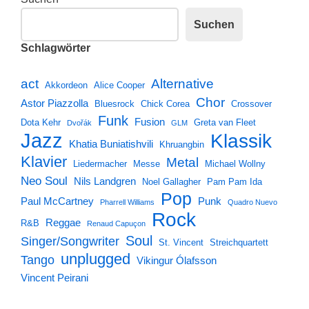
Suchen
Schlagwörter
Alternative
act
Akkordeon
Alice Cooper
Chor
Astor Piazzolla
Bluesrock
Chick Corea
Crossover
Funk
Fusion
Dota Kehr
Greta van Fleet
Dvořák
GLM
Jazz
Klassik
Khatia Buniatishvili
Khruangbin
Klavier
Metal
Liedermacher
Messe
Michael Wollny
Neo Soul
Nils Landgren
Noel Gallagher
Pam Pam Ida
Pop
Paul McCartney
Punk
Pharrell Williams
Quadro Nuevo
Rock
Reggae
R&B
Renaud Capuçon
Soul
Singer/Songwriter
St. Vincent
Streichquartett
unplugged
Tango
Vikingur Ólafsson
Vincent Peirani