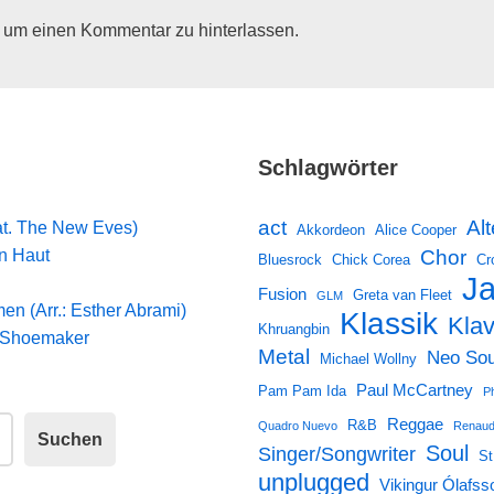
, um einen Kommentar zu hinterlassen.
Schlagwörter
Alt
act
at. The New Eves)
Akkordeon
Alice Cooper
an Haut
Chor
Bluesrock
Chick Corea
Cr
J
Fusion
Greta van Fleet
GLM
en (Arr.: Esther Abrami)
Klassik
Klav
Khruangbin
a Shoemaker
Metal
Neo Sou
Michael Wollny
Paul McCartney
Pam Pam Ida
Ph
Reggae
R&B
Quadro Nuevo
Renaud
Suchen
Soul
Singer/Songwriter
St
unplugged
Vikingur Ólafss