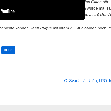
ch im fortgeschrittenen Alter solide Rockmusik.
Ian Gillan
hört 
Der Atmosphäre der Songs schadet das nicht. Ich würde mal sag
auch der Einfluss von
Steve Morse
und (besonders auch)
Don A
eschichte können
Deep Purple
mit ihrem 22 Studioalben noch imm
ROCK
C. Svarfar, J. Ullén, LPO: I