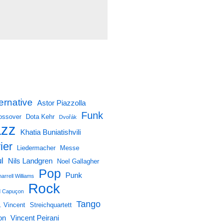
ernative
Astor Piazzolla
Funk
ossover
Dota Kehr
Dvořák
azz
Khatia Buniatishvili
ier
Liedermacher
Messe
l
Nils Landgren
Noel Gallagher
Pop
Punk
arrell Williams
Rock
 Capuçon
Tango
. Vincent
Streichquartett
on
Vincent Peirani