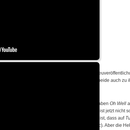
na Ross
(Album
Thank You
) fand ich mit ihren Neuveröffentli
ht grottenschlecht). Mag daran liegen, dass mich beide auch zu i
ern konnten.
lover
,
Paice
,
Morse
und
Airey
waren aktiv und haben
Oh Well
a
einungstermin 26. November) rausgebracht. Es ist jetzt nicht s
rkt bringt – was allein schon daran zu merken ist, dass auf
Tu
 (
Oh Well
stammt im Original von
Fleetwood Mac
). Aber die He