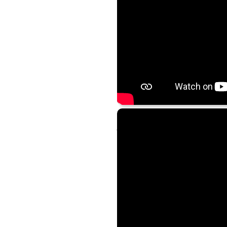
Abba
(Album
Voyage
) und
Dia
prickelnd (allerdings auch nic
ihrer jeweiligen Musik begeist
Aber auch die Herren
Gillan
,
G
Album
Turning To Crime
(Ersch
bahnbrechend Neues auf den Ma
Cover-Versionen zu hören sind