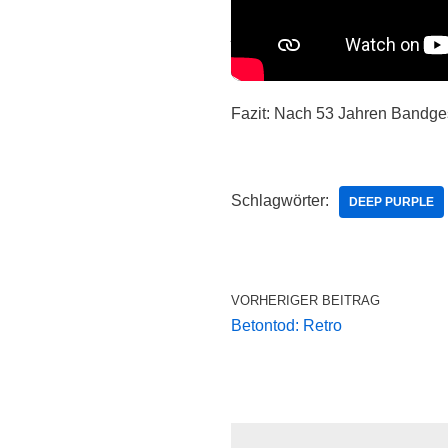
fehlenden
Jon Lord
) machen au
jugendliche Stimme mehr hat. 
gewisse Reife. Unüberhörbar 
Fazit: Nach 53 Jahren Bandg
Schlagwörter:
DEEP PURPLE
VORHERIGER BEITRAG
Betontod: Retro