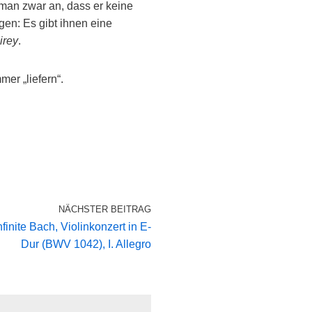
man zwar an, dass er keine
en: Es gibt ihnen eine
irey
.
er „liefern“.
NÄCHSTER BEITRAG
nfinite Bach, Violinkonzert in E-
Dur (BWV 1042), I. Allegro