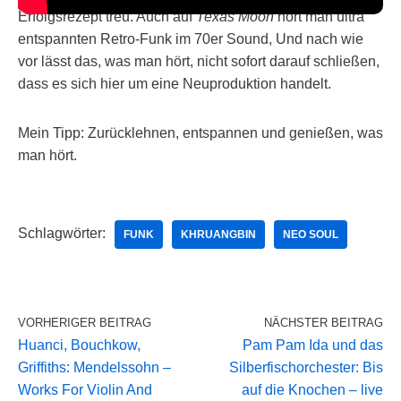
Erfolgsrezept treu. Auch auf
Texas Moon
hört man ultra
entspannten Retro-Funk im 70er Sound, Und nach wie
vor lässt das, was man hört, nicht sofort darauf schließen,
dass es sich hier um eine Neuproduktion handelt.
Mein Tipp: Zurücklehnen, entspannen und genießen, was
man hört.
Schlagwörter:
FUNK
KHRUANGBIN
NEO SOUL
VORHERIGER BEITRAG
NÄCHSTER BEITRAG
Huanci, Bouchkow,
Pam Pam Ida und das
Griffiths: Mendelssohn –
Silberfischorchester: Bis
Works For Violin And
auf die Knochen – live