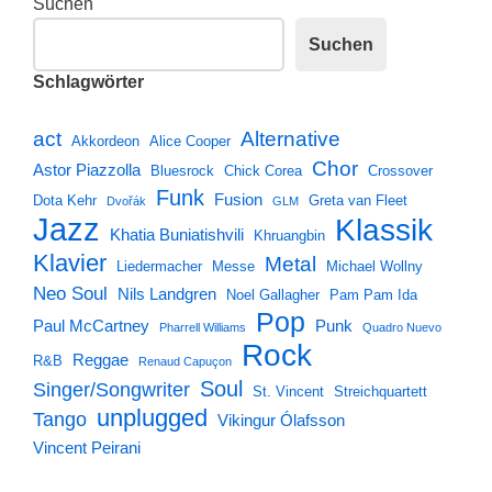
Suchen
Suchen
Schlagwörter
Alternative
act
Akkordeon
Alice Cooper
Chor
Astor Piazzolla
Bluesrock
Chick Corea
Crossover
Funk
Fusion
Dota Kehr
Greta van Fleet
Dvořák
GLM
Jazz
Klassik
Khatia Buniatishvili
Khruangbin
Klavier
Metal
Liedermacher
Messe
Michael Wollny
Neo Soul
Nils Landgren
Noel Gallagher
Pam Pam Ida
Pop
Paul McCartney
Punk
Pharrell Williams
Quadro Nuevo
Rock
Reggae
R&B
Renaud Capuçon
Soul
Singer/Songwriter
St. Vincent
Streichquartett
unplugged
Tango
Vikingur Ólafsson
Vincent Peirani