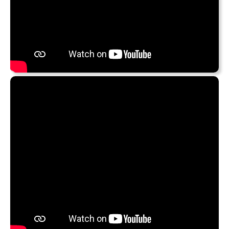
In 2020 ist mir
Khruangbin
ja
schon mal aufgefallen
,
damals mit dem Album
Mordechai
. Jetzt hat das Trio –
Laura Lee
(Bass),
Mark Speer
(Gitarre) und
Donald “DJ”
Johnson
(Drums) sich (wieder) mit
Leon Bridges
(Gesang) zusammengefunden und am 18. Februar die
EP
Texas Moon
veröffentlicht, sozusagen als Fortsetzung
der in 2020 erschienen EP
Texas Sun
. Beide EPs
zusammen: Vielleicht ein Album, “Texas Day & Night“?
Egal.
Khruangbin
bleiben zusammen mit
Bridges
ihrem